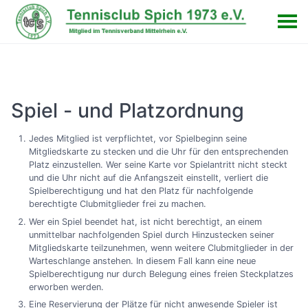
Spiel - und Platzordnung
Jedes Mitglied ist verpflichtet, vor Spielbeginn seine
Mitgliedskarte zu stecken und die Uhr für den entsprechenden
Platz einzustellen. Wer seine Karte vor Spielantritt nicht steckt
und die Uhr nicht auf die Anfangszeit einstellt, verliert die
Spielberechtigung und hat den Platz für nachfolgende
berechtigte Clubmitglieder frei zu machen.
Wer ein Spiel beendet hat, ist nicht berechtigt, an einem
unmittelbar nachfolgenden Spiel durch Hinzustecken seiner
Mitgliedskarte teilzunehmen, wenn weitere Clubmitglieder in der
Warteschlange anstehen. In diesem Fall kann eine neue
Spielberechtigung nur durch Belegung eines freien Steckplatzes
erworben werden.
Eine Reservierung der Plätze für nicht anwesende Spieler ist