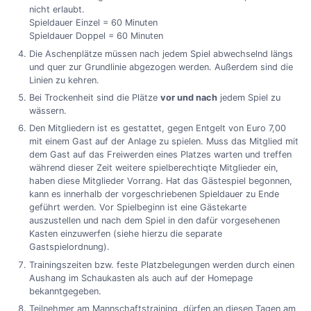
nicht erlaubt.
Spieldauer Einzel = 60 Minuten
Spieldauer Doppel = 60 Minuten
Die Aschenplätze müssen nach jedem Spiel abwechselnd längs
und quer zur Grundlinie abgezogen werden. Außerdem sind die
Linien zu kehren.
Bei Trockenheit sind die Plätze
vor und nach
jedem Spiel zu
wässern.
Den Mitgliedern ist es gestattet, gegen Entgelt von Euro 7,00
mit einem Gast auf der Anlage zu spielen. Muss das Mitglied mit
dem Gast auf das Freiwerden eines Platzes warten und treffen
während dieser Zeit weitere spielberechtiqte Mitglieder ein,
haben diese Mitglieder Vorrang. Hat das Gästespiel begonnen,
kann es innerhalb der vorgeschriebenen Spieldauer zu Ende
geführt werden. Vor Spielbeginn ist eine Gästekarte
auszustellen und nach dem Spiel in den dafür vorgesehenen
Kasten einzuwerfen (siehe hierzu die separate
Gastspielordnung).
Trainingszeiten bzw. feste Platzbelegungen werden durch einen
Aushang im Schaukasten als auch auf der Homepage
bekanntgegeben.
Teilnehmer am Mannschaftstraining, dürfen an diesen Tagen am